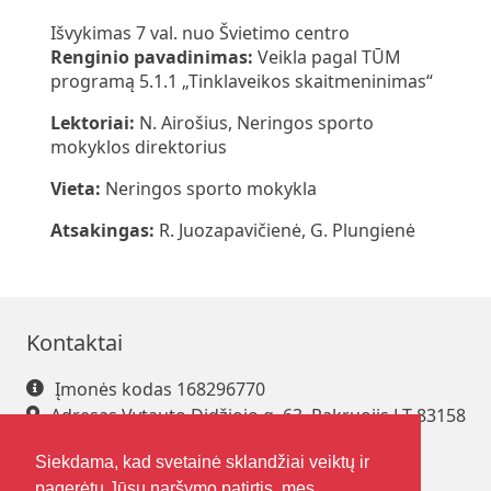
Išvykimas 7 val. nuo Švietimo centro
Renginio pavadinimas:
Veikla pagal TŪM
programą 5.1.1 „Tinklaveikos skaitmeninimas“
Lektoriai:
N. Airošius, Neringos sporto
mokyklos direktorius
Vieta:
Neringos sporto mokykla
Atsakingas:
R. Juozapavičienė, G. Plungienė
Kontaktai
Įmonės kodas 168296770
Adresas Vytauto Didžiojo g. 63, Pakruojis LT-83158
Tel. +370 421 61 216
Siekdama, kad svetainė sklandžiai veiktų ir
El. paštas
pakrsjc@gmail.com
pagerėtų Jūsų naršymo patirtis, mes