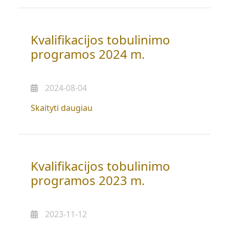
programos
2025
m.”
Kvalifikacijos tobulinimo
programos 2024 m.
2024-08-04
„Kvalifikacijos
Skaityti daugiau
tobulinimo
programos
2024
m.”
Kvalifikacijos tobulinimo
programos 2023 m.
2023-11-12