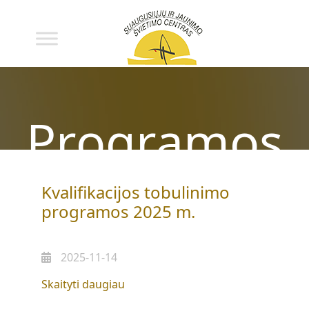
Programos
Kvalifikacijos tobulinimo
programos 2025 m.
2025-11-14
„Kvalifikacijos
Skaityti daugiau
tobulinimo