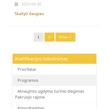
2021-09-30
„Kvalifikacijos
Skaityti daugiau
tobulinimo
programos
2021
Įrašų
m.”
1
2
Kitas »
puslapiavimas
Kvalifikacijos tobulinimas
Prioritetai
Programos
Atnaujinto ugdymo turinio diegimas
Pakruojo rajone
Konsultavimas