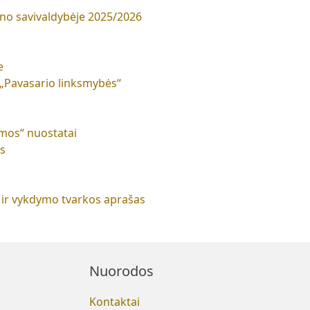
no savivaldybėje 2025/2026
e
 „Pavasario linksmybės“
emos“ nuostatai
os
 ir vykdymo tvarkos aprašas
Nuorodos
Kontaktai