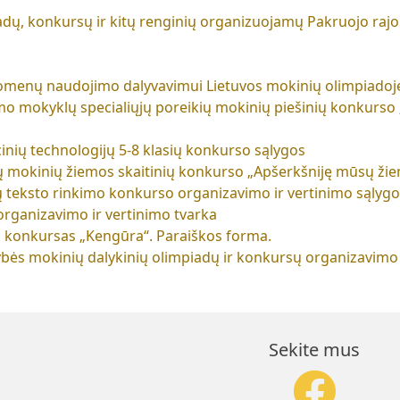
ų, konkursų ir kitų renginių organizuojamų Pakruojo rajo
omenų naudojimo dalyvavimui Lietuvos mokinių olimpiadoj
mo mokyklų specialiųjų poreikių mokinių piešinių konkurso
inių technologijų 5-8 klasių konkurso sąlygos
ių mokinių žiemos skaitinių konkurso „Apšerkšniję mūsų ži
ų teksto rinkimo konkurso organizavimo ir vertinimo sąlyg
organizavimo ir vertinimo tvarka
 konkursas „Kengūra“. Paraiškos forma.
ybės mokinių dalykinių olimpiadų ir konkursų organizavimo
Sekite mus