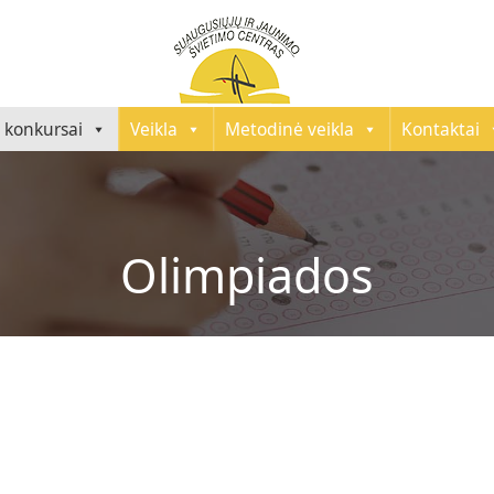
 konkursai
Veikla
Metodinė veikla
Kontaktai
Olimpiados