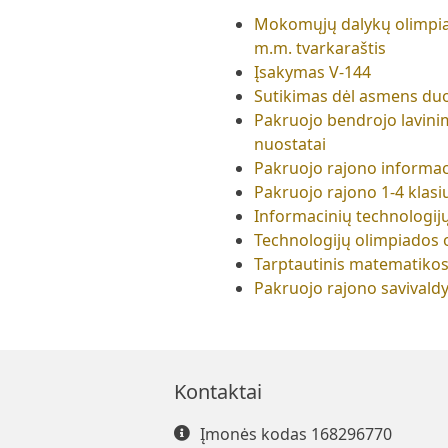
Mokomųjų dalykų olimpiad
m.m. tvarkaraštis
Įsakymas V-144
Sutikimas dėl asmens du
Pakruojo bendrojo lavini
nuostatai
Pakruojo rajono informac
Pakruojo rajono 1-4 klas
Informacinių technologij
Technologijų olimpiados 
Tarptautinis matematikos
Pakruojo rajono savivald
Kontaktai
Įmonės kodas 168296770