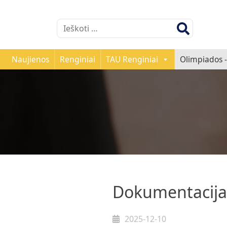
Ieškoti:
Naujienos
Renginiai
TAU Renginiai
Olimpiados -
Dokumentacija
2025-12-10