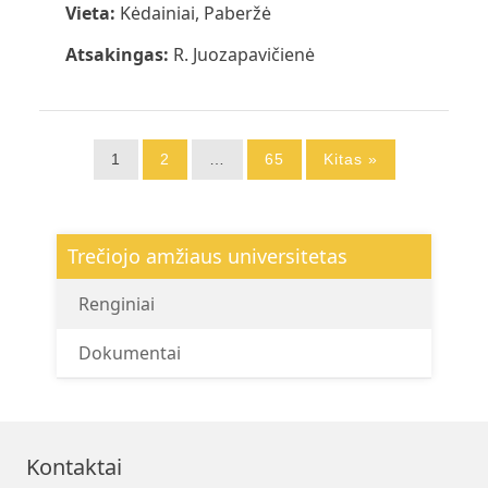
Vieta:
Kėdainiai, Paberžė
Atsakingas:
R. Juozapavičienė
Įrašų
1
2
…
65
Kitas »
puslapiavimas
Trečiojo amžiaus universitetas
Renginiai
Dokumentai
Kontaktai