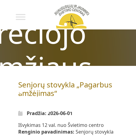
rečiojo
mžiaus
Senjorų stovykla „Pagarbus
niversitet
amžėjimas“
Pradžia: 2026-06-01
Išvykimas 12 val. nuo Švietimo centro
Renginio pavadinimas:
Senjorų stovykla