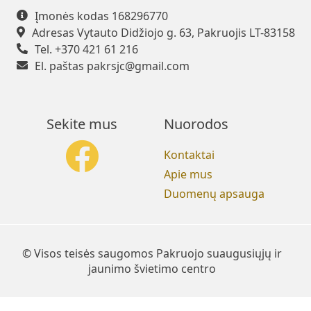
Įmonės kodas 168296770
Adresas Vytauto Didžiojo g. 63, Pakruojis LT-83158
Tel. +370 421 61 216
El. paštas
pakrsjc@gmail.com
Sekite mus
Nuorodos
Kontaktai
Apie mus
Duomenų apsauga
© Visos teisės saugomos Pakruojo suaugusiųjų ir
jaunimo švietimo centro