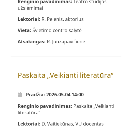
Renginio pavadinimas:
Teatro studijos
užsiėmimai
Lektoriai:
R. Pelenis, aktorius
Vieta:
Švietimo centro salytė
Atsakingas:
R. Juozapavičienė
Paskaita „Veikianti literatūra“
Pradžia: 2026-05-04 14:00
Renginio pavadinimas:
Paskaita „Veikianti
literatūra“
Lektoriai:
D. Vaitiekūnas, VU docentas