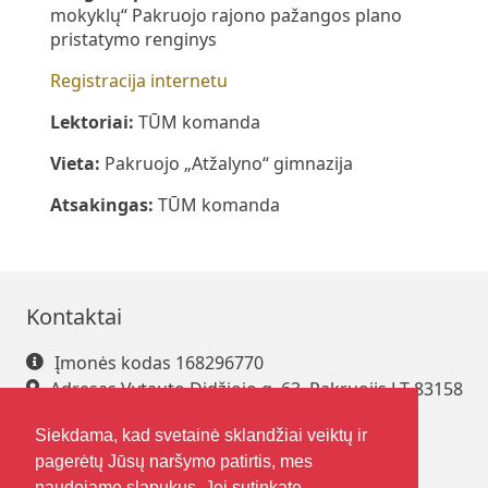
mokyklų“ Pakruojo rajono pažangos plano
pristatymo renginys
Registracija internetu
Lektoriai:
TŪM komanda
Vieta:
Pakruojo „Atžalyno“ gimnazija
Atsakingas:
TŪM komanda
Kontaktai
Įmonės kodas 168296770
Adresas Vytauto Didžiojo g. 63, Pakruojis LT-83158
Tel. +370 421 61 216
Siekdama, kad svetainė sklandžiai veiktų ir
El. paštas
pakrsjc@gmail.com
pagerėtų Jūsų naršymo patirtis, mes
naudojame slapukus. Jei sutinkate,