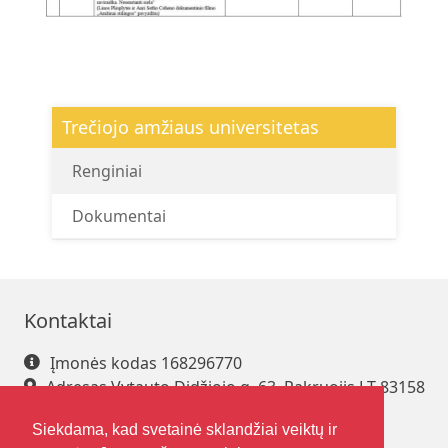
Trečiojo amžiaus universitetas
Renginiai
Dokumentai
Kontaktai
Įmonės kodas 168296770
Adresas Vytauto Didžiojo g. 63, Pakruojis LT-83158
Tel. +370 421 61 216
Siekdama, kad svetainė sklandžiai veiktų ir
El. paštas
pakrsjc@gmail.com