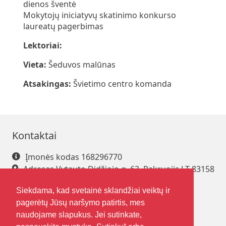
dienos šventė
Mokytojų iniciatyvų skatinimo konkurso
laureatų pagerbimas
Lektoriai:
Vieta:
Šeduvos malūnas
Atsakingas:
Švietimo centro komanda
Kontaktai
Įmonės kodas 168296770
Adresas Vytauto Didžiojo g. 63, Pakruojis LT-83158
Tel. +370 421 61 216
Siekdama, kad svetainė sklandžiai veiktų ir
El. paštas
pakrsjc@gmail.com
pagerėtų Jūsų naršymo patirtis, mes
naudojame slapukus. Jei sutinkate,