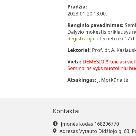
Pradžia:
2023-01-20 13:00.
Renginio pavadinimas:
Semi
Dalyvio mokestis priklausys nu
Registracija
internetu iki 17 d
Lektoriai:
Prof. dr. A. Kazlau
Vieta:
DĖMESIO!!! keičiasi viet
Seminaras vyks nuotoliniu būd
Atsakingas:
J. Morkūnaitė
Kontaktai
Įmonės kodas 168296770
Adresas Vytauto Didžiojo g. 63, P