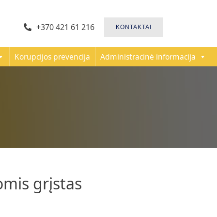
+370 421 61 216
KONTAKTAI
Korupcijos prevencija
Administracinė informacija
mis grįstas