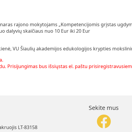
naras rajono mokytojams „Kompetencijomis grįstas ugdy
o dalyvių skaičiaus nuo 10 Eur iki 20 Eur
skienė, VU Šiaulių akademijos edukologijos krypties mokslin
a.
u. Prisijungimas bus išsiųstas el. paštu prisiregistravusie
Sekite mus
akruojis LT-83158