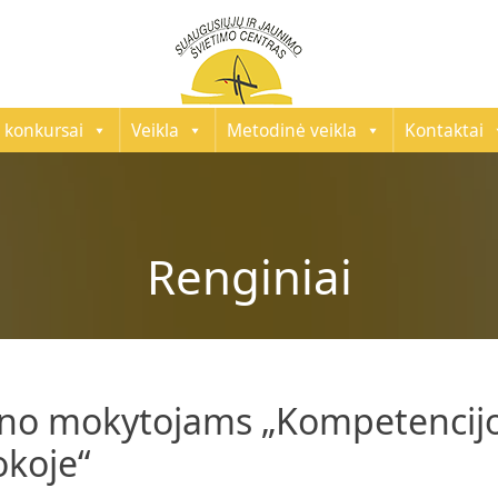
 konkursai
Veikla
Metodinė veikla
Kontaktai
Renginiai
ono mokytojams „Kompetencijo
koje“