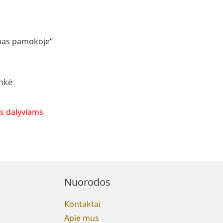
mas pamokoje“
inkė
ms dalyviams
Nuorodos
Kontaktai
Apie mus