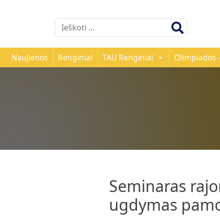
Ieškoti:
Naujienos
Renginiai
TAU Renginiai
Olimpiados -
Seminaras raj
ugdymas pamo