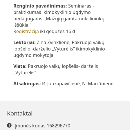
Renginio pavadinimas:
Seminaras -
praktikumas ikimokyklinio ugdymo
pedagogams ,,Mažųjų gamtamokslininkų
iššūkiai“
Registracija
iki gegužės 16 d
Lektoriai:
Zina Žvinklienė, Pakruojo vaikų
lopšelio -darželio ,,Vyturėlis“ ikimokyklinio
ugdymo mokytoja
Vieta:
Pakruojo vaikų lopšelis- darželis
,,Vyturėlis“
Atsakingas:
R. Juozapavičienė, N. Maciūnienė
Kontaktai
Įmonės kodas 168296770