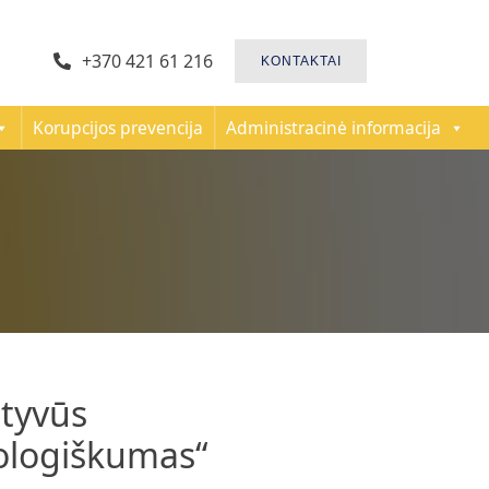
+370 421 61 216
KONTAKTAI
Korupcijos prevencija
Administracinė informacija
atyvūs
kologiškumas“