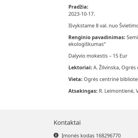
Pradžia:
2023-10-17.
Išvykstame 8 val. nuo Švietim
Renginio pavadinimas:
Semi
ekologiškumas“
Dalyvio mokestis – 15 Eur
Lektoriai:
A. Žilvinska, Ogrės
Vieta:
Ogrės centrinė bibliotek
Atsakingas:
R. Leimontienė, 
Kontaktai
Įmonės kodas 168296770