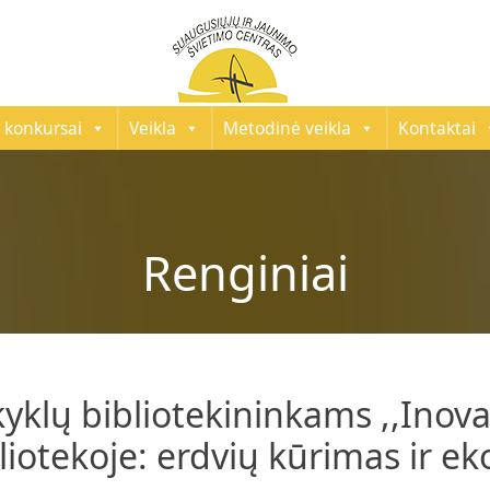
 konkursai
Veikla
Metodinė veikla
Kontaktai
Renginiai
klų bibliotekininkams ,,Inov
liotekoje: erdvių kūrimas ir e