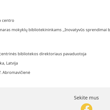
o centro
naras mokyklų bibliotekininkams ,,Inovatyvūs sprendimai bi
 centrinės bibliotekos direktoriaus pavaduotoja
a, Latvija
V. Abromavičienė
Sekite mus