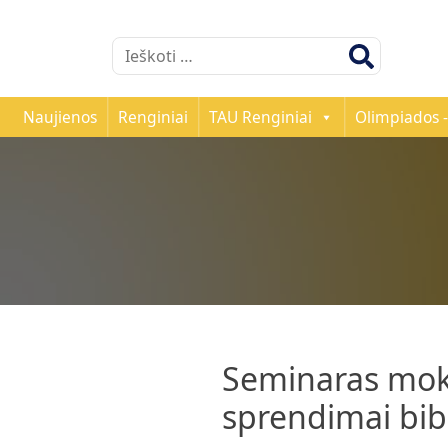
Ieškoti:
Naujienos
Renginiai
TAU Renginiai
Olimpiados -
Seminaras moky
sprendimai bib