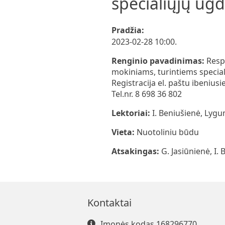
specialiųjų ug
Pradžia:
2023-02-28 10:00.
Renginio pavadinimas:
Resp
mokiniams, turintiems speciali
Registracija el. paštu
ibenius
Tel.nr. 8 698 36 802
Lektoriai:
I. Beniušienė, Ly
Vieta:
Nuotoliniu būdu
Atsakingas:
G. Jasiūnienė, I.
Kontaktai
Įmonės kodas 168296770