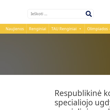
Ieškoti:
Naujienos
Renginiai
TAU Renginiai
Olimpiados -
Respublikinė k
specialiojo ug