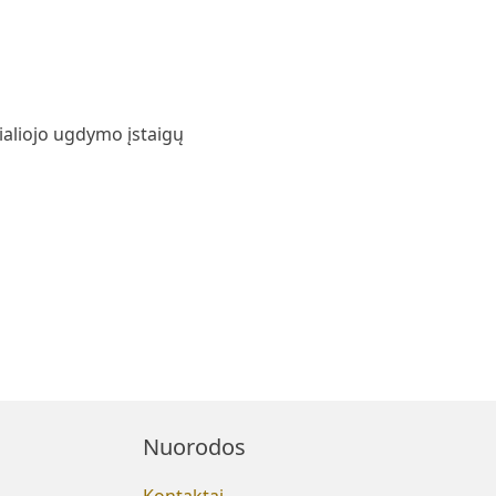
ialiojo ugdymo įstaigų
Nuorodos
Kontaktai