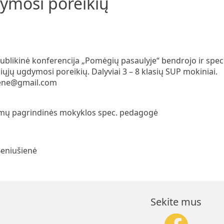
dymosi poreikių
ublikinė konferencija „Pomėgių pasaulyje“ bendrojo ir spec
ųjų ugdymosi poreikių. Dalyviai 3 – 8 klasių SUP mokiniai.
iene@gmail.com
gumų pagrindinės mokyklos spec. pedagogė
 Beniušienė
Sekite mus