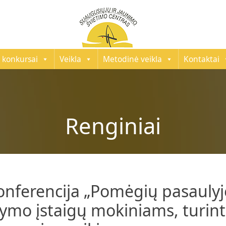
 konkursai
Veikla
Metodinė veikla
Kontaktai
Renginiai
onferencija „Pomėgių pasaulyje
dymo įstaigų mokiniams, turin