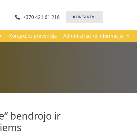
+370 421 61 216
KONTAKTAI
Korupcijos prevencija
Administracinė informacija
“ bendrojo ir
tiems