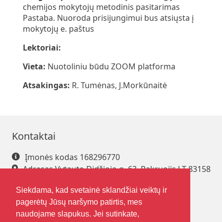
chemijos mokytojų metodinis pasitarimas
Pastaba. Nuoroda prisijungimui bus atsiųsta į
mokytojų e. paštus
Lektoriai:
Vieta:
Nuotoliniu būdu ZOOM platforma
Atsakingas:
R. Tumėnas, J.Morkūnaitė
Kontaktai
Įmonės kodas 168296770
Adresas Vytauto Didžiojo g. 63, Pakruojis LT-83158
Tel. +370 421 61 216
Siekdama, kad svetainė sklandžiai veiktų ir
El. paštas
pakrsjc@gmail.com
pagerėtų Jūsų naršymo patirtis, mes
naudojame slapukus. Jei sutinkate,