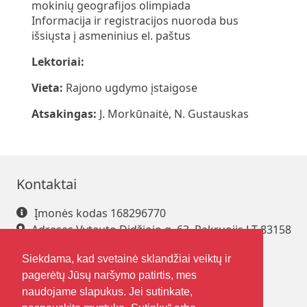
mokinių geografijos olimpiada
Informacija ir registracijos nuoroda bus
išsiųsta į asmeninius el. paštus
Lektoriai:
Vieta:
Rajono ugdymo įstaigose
Atsakingas:
J. Morkūnaitė, N. Gustauskas
Kontaktai
Įmonės kodas 168296770
Adresas Vytauto Didžiojo g. 63, Pakruojis LT-83158
Tel. +370 421 61 216
Siekdama, kad svetainė sklandžiai veiktų ir
El. paštas
pakrsjc@gmail.com
pagerėtų Jūsų naršymo patirtis, mes
naudojame slapukus. Jei sutinkate,