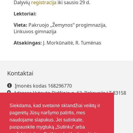
Dalyvių
registracija
iki sausio 29 d.
Lektoriai:
Vieta:
Pakruojo „Žemynos“ progimnazija,
Linkuvos gimnazija
Atsakingas:
J. Morkūnaitė, R. Tumėnas
Kontaktai
Įmonės kodas 168296770
Adresas Vytauto Didžiojo g. 63, Pakruojis LT-83158
Tel. +370 421 61 216
Siekdama, kad svetainė sklandžiai veiktų ir
El. paštas
pakrsjc@gmail.com
pagerėtų Jūsų naršymo patirtis, mes
naudojame slapukus. Jei sutinkate,
paspauskite mygtuką „Sutinku“ arba
Sekite mus
Nuorodos