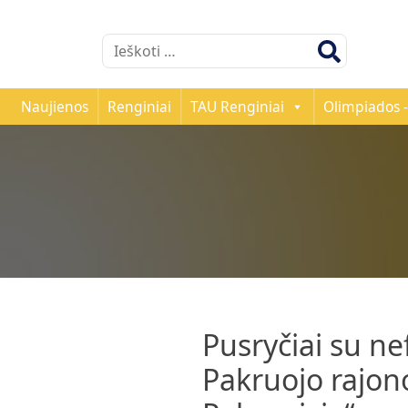
Ieškoti:
Naujienos
Renginiai
TAU Renginiai
Olimpiados -
Pusryčiai su n
Pakruojo rajon