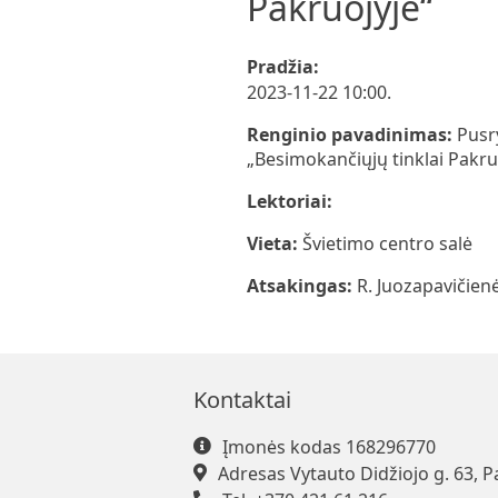
Pakruojyje“
Pradžia:
2023-11-22 10:00.
Renginio pavadinimas:
Pusr
„Besimokančiųjų tinklai Pakru
Lektoriai:
Vieta:
Švietimo centro salė
Atsakingas:
R. Juozapavičien
Kontaktai
Įmonės kodas 168296770
Adresas Vytauto Didžiojo g. 63, P