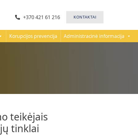
+370 421 61 216
KONTAKTAI
Korupcijos prevencija
Administracinė informacija
o teikėjais
ų tinklai