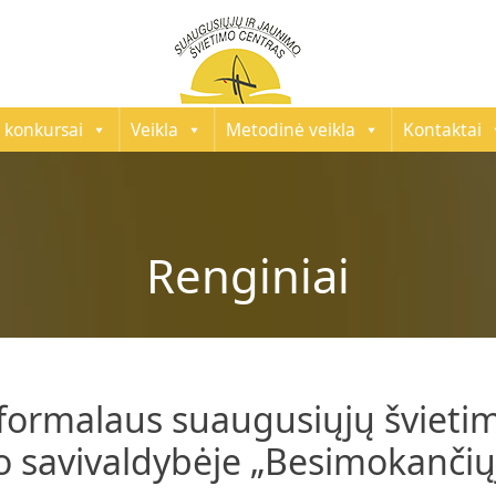
 konkursai
Veikla
Metodinė veikla
Kontaktai
Renginiai
eformalaus suaugusiųjų švietim
o savivaldybėje „Besimokančiųj