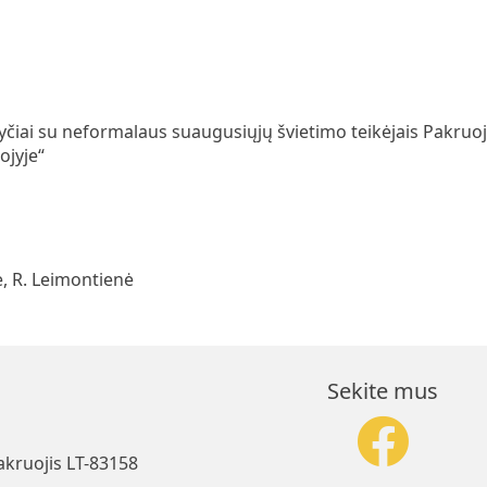
yčiai su neformalaus suaugusiųjų švietimo teikėjais Pakruoj
ojyje“
ė, R. Leimontienė
Sekite mus
akruojis LT-83158