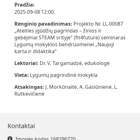
Pradžia:
2025-09-08 12:00.
Renginio pavadinimas:
Projekto Nr. LL-00087
„Ateities įgūdžių pagrindas – žinios ir
gebėjimai STEAM srityje“ (fit4future) seminaras
Lygumų mokyklos bendruomenei „Naujoji
karta ir didaktika“
Lektoriai:
Dr. V. Targamadzė, edukologė
Vieta:
Lygumų pagrindinė mokykla
Atsakingas:
J. Morkūnaitė, A. Gasiūnienė, L.
Rutkevičienė
Kontaktai
Įmonės kodas 168296770