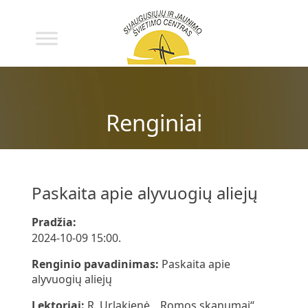
Renginiai
Paskaita apie alyvuogių aliejų
Pradžia:
2024-10-09 15:00.
Renginio pavadinimas:
Paskaita apie
alyvuogių aliejų
Lektoriai:
R. Urlakienė, „Romos skanumai“