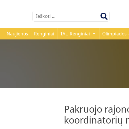
Ieškoti:
Naujienos
Renginiai
TAU Renginiai
Olimpiados -
Pakruojo rajon
koordinatorių 