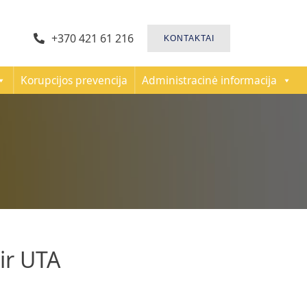
+370 421 61 216
KONTAKTAI
Korupcijos prevencija
Administracinė informacija
ir UTA