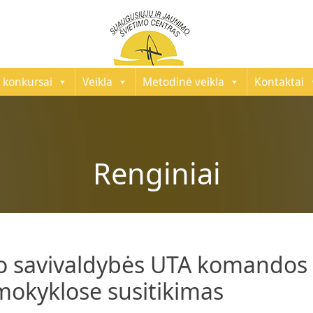
 konkursai
Veikla
Metodinė veikla
Kontaktai
Renginiai
o savivaldybės UTA komandos 
mokyklose susitikimas