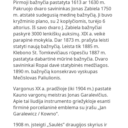
Pirmoji bažnyčia pastatyta 1613 ar 1630 m.
Pakruojo dvaro savininkas Jonas Zabiela 1750
m. atstatė sudegusią medinę bažnyčią. Ji buvo
kryžminio plano, su 2 koplyčiomis, turėjo 6
altorius. Iš savo dvaro J. Zabiela bažnyčiai
paskyrė 3000 lenkiškų auksinų. XIX a. veikė
parapinė mokykla. Dar 1873 m. prašyta leisti
statyti naują bažnyčią. Leista tik 1885 m.
Klebono St. Tomkevičiaus rūpesčiu 1887 m.
pastatyta dabartinė mūrinė bažnyčia. Dvaro
savininkai Ropai davė statybinės medžiagos.
1890 m. bažnyčią konsekravo vyskupas
Mečislovas Paliulionis.
Vargonus XX a. pradžioje (iki 1904 m.) pastatė
Kauno vargonų meistras Jonas Garalevičius.
Apie tai liudija instrumento griežykloje esanti
firminė porcelianinė emblema su įrašu „Jan
Garalewicz / Kowno“.
1908 m. įsteigti „Saulės” draugijos skyrius ir