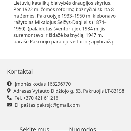
Lietuvių katalikų blaivybės draugijos skyrius.
Per 1922 m. žemės reformą bažnyčiai skirta 8
ha žemės. Pakruojyje 1933–1950 m. klebonavo
rašytojas Mikalojus Šeižys-Dagilėlis (1874–
1950), (palaidotas šventoriuje). 1934 m. jis
suremontavo ir išdažė bažnyčią, 1947 m.
parašė Pakruojo parapijos istorinę apybraižą.
Kontaktai
Įmonės kodas 168296770
Adresas Vytauto Didžiojo g. 63, Pakruojis LT-83158
Tel. +370 421 61 216
El. paštas
pakrsjc@gmail.com
Sekite mus
Nuorodos