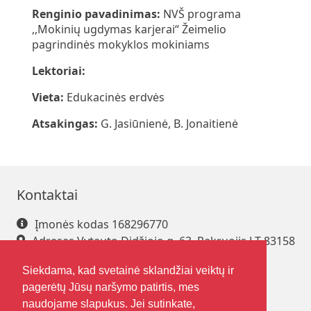
Renginio pavadinimas:
NVŠ programa
,,Mokinių ugdymas karjerai“ Žeimelio
pagrindinės mokyklos mokiniams
Lektoriai:
Vieta:
Edukacinės erdvės
Atsakingas:
G. Jasiūnienė, B. Jonaitienė
Kontaktai
Įmonės kodas 168296770
Adresas Vytauto Didžiojo g. 63, Pakruojis LT-83158
Tel. +370 421 61 216
Siekdama, kad svetainė sklandžiai veiktų ir
El. paštas
pakrsjc@gmail.com
pagerėtų Jūsų naršymo patirtis, mes
naudojame slapukus. Jei sutinkate,