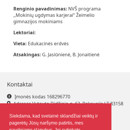
Renginio pavadinimas:
NVŠ programa
,,Mokinių ugdymas karjerai“ Žeimelio
gimnazijos mokiniams
Lektoriai:
Vieta:
Edukacinės erdvės
Atsakingas:
G. Jasiūnienė, B. Jonaitienė
Kontaktai
Įmonės kodas 168296770
Adresas Vytauto Didžiojo g. 63, Pakruojis LT-83158
Tel. +370 421 61 216
Siekdama, kad svetainė sklandžiai veiktų ir
El. paštas
pakrsjc@gmail.com
pagerėtų Jūsų naršymo patirtis, mes
naudojame slapukus. Jei sutinkate,