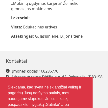
,,Mokinių ugdymas karjerai“ Žeimelio
gimnazijos mokiniams
Lektoriai:
Vieta:
Edukacinės erdvės
Atsakingas:
G. Jasiūnienė, B. Jonaitienė
Kontaktai
Įmonės kodas 168296770
Adresas Vytauto Didžiojo g. 63, Pakruojis LT-83158
Tel. +370 421 61 216
Siekdama, kad svetainė sklandžiai veiktų ir
El. paštas
pakrsjc@gmail.com
pagerėtų Jūsų naršymo patirtis, mes
naudojame slapukus. Jei sutinkate,
paspauskite mygtuką „Sutinku“ arba