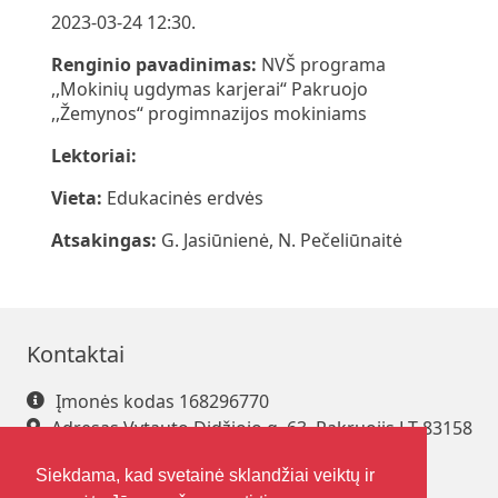
2023-03-24 12:30.
Renginio pavadinimas:
NVŠ programa
,,Mokinių ugdymas karjerai“ Pakruojo
,,Žemynos“ progimnazijos mokiniams
Lektoriai:
Vieta:
Edukacinės erdvės
Atsakingas:
G. Jasiūnienė, N. Pečeliūnaitė
Kontaktai
Įmonės kodas 168296770
Adresas Vytauto Didžiojo g. 63, Pakruojis LT-83158
Tel. +370 421 61 216
Siekdama, kad svetainė sklandžiai veiktų ir
El. paštas
pakrsjc@gmail.com