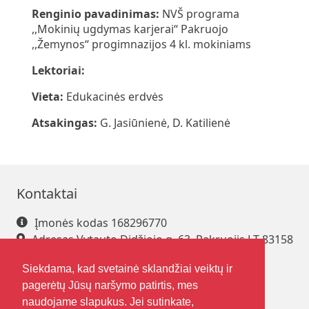
Renginio pavadinimas:
NVŠ programa
,,Mokinių ugdymas karjerai“ Pakruojo
,,Žemynos“ progimnazijos 4 kl. mokiniams
Lektoriai:
Vieta:
Edukacinės erdvės
Atsakingas:
G. Jasiūnienė, D. Katilienė
Kontaktai
Įmonės kodas 168296770
Adresas Vytauto Didžiojo g. 63, Pakruojis LT-83158
Tel. +370 421 61 216
Siekdama, kad svetainė sklandžiai veiktų ir
El. paštas
pakrsjc@gmail.com
pagerėtų Jūsų naršymo patirtis, mes
naudojame slapukus. Jei sutinkate,