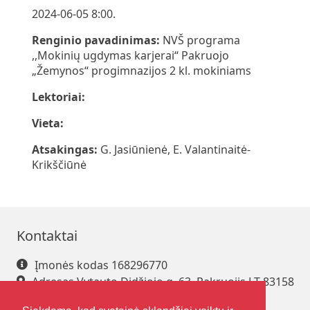
2024-06-05 8:00.
Renginio pavadinimas:
NVŠ programa
,,Mokinių ugdymas karjerai“ Pakruojo
„Žemynos“ progimnazijos 2 kl. mokiniams
Lektoriai:
Vieta:
Atsakingas:
G. Jasiūnienė, E. Valantinaitė-
Krikščiūnė
Kontaktai
Įmonės kodas 168296770
Adresas Vytauto Didžiojo g. 63, Pakruojis LT-83158
Tel. +370 421 61 216