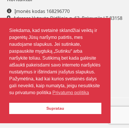
Įmonės kodas 168296770
Adresas Vytauto Didžiojo g. 63, Pakruojis LT-83158
Tel. +370 421 61 216
Siekdama, kad svetainė sklandžiai veiktų ir
El. paštas
pakrsjc@gmail.com
pagerėtų Jūsų naršymo patirtis, mes
naudojame slapukus. Jei sutinkate,
paspauskite mygtuką „Sutinku“ arba
Sekite mus
Nuorodos
naršykite toliau. Sutikimą bet kada galėsite
atšaukti pakeisdami savo interneto naršyklės
Kontaktai
nustatymus ir ištrindami įrašytus slapukus.
Apie mus
Pažymėtina, kad kai kurios svetainės dalys
Duomenų apsauga
gali neveikti, kaip numatyta, jeigu nesutiksite
su privatumo politika
Privatumo politika
Supratau
© Visos teisės saugomos Pakruojo suaugusiųjų ir
jaunimo švietimo centro