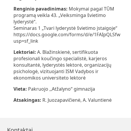
Renginio pavadinimas:
Mokymai pagal TŪM
programą veikla 43. „Veiksminga švietimo
lyderystė“.
Seminaras 1 „Tvari lyderystė švietimo įstaigoje“
https://docs.google.com/forms/d/e/1FAIpQLSfw
usp=sf_link
Lektoriai:
A. Blažinskienė, sertifikuota
profesionali koučingo specialistė, karjeros
konsultantė, lyderystės lektorė, organizacijų
psichologė, vizituojanti ISM Vadybos ir
ekonomikos universiteto lektorė
Vieta:
Pakruojo ,,Atžalyno“ gimnazija
Atsakingas:
R. Juozapavičienė, A. Valuntienė
Kontaktai