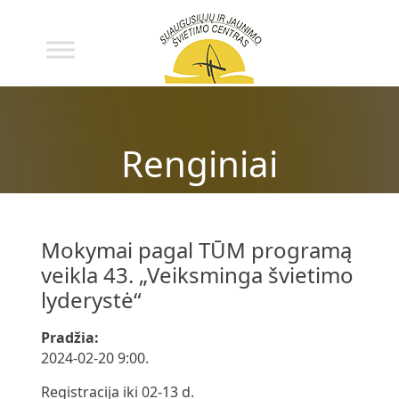
Renginiai
Mokymai pagal TŪM programą
veikla 43. „Veiksminga švietimo
lyderystė“
Pradžia:
2024-02-20 9:00.
Registracija iki 02-13 d.