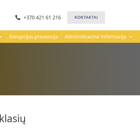
+370 421 61 216
KONTAKTAI
Korupcijos prevencija
Administracinė informacija
klasių