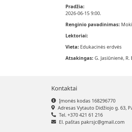
Pradžia:
2026-06-15 9:00.
Renginio pavadinimas:
Moki
Lektoriai:
Vieta:
Edukacinės erdvės
Atsakingas:
G. Jasiūnienė, R.
Kontaktai
Įmonės kodas 168296770
Adresas Vytauto Didžiojo g. 63, P
Tel. +370 421 61 216
El. paštas
pakrsjc@gmail.com