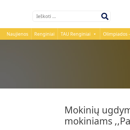
Ieškoti:
Naujienos
Renginiai
TAU Renginiai
Olimpiados -
Mokinių ugdymo
mokiniams ,,Pa