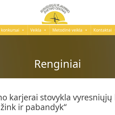
 konkursai
Veikla
Metodinė veikla
Kontaktai
Renginiai
 karjerai stovykla vyresniųjų 
žink ir pabandyk‘‘