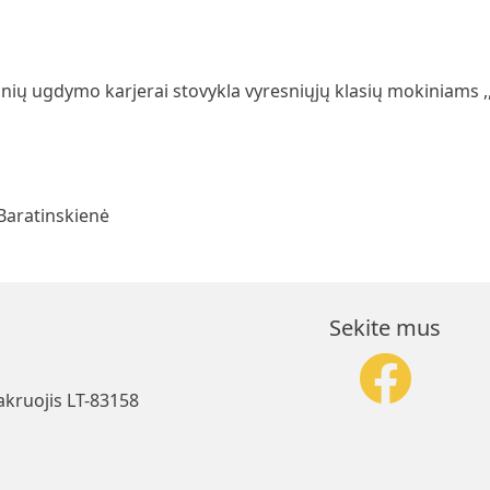
nių ugdymo karjerai stovykla vyresniųjų klasių mokiniams ,,
 Baratinskienė
Sekite mus
akruojis LT-83158