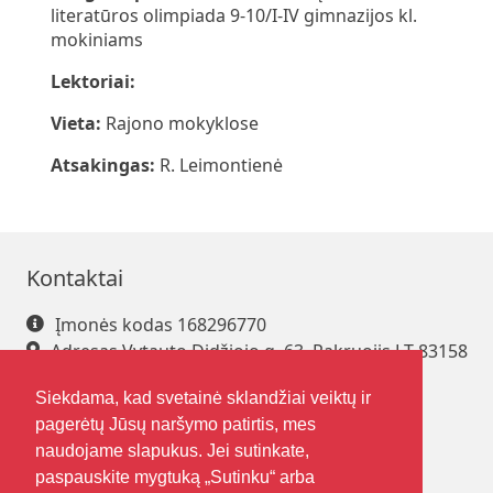
literatūros olimpiada 9-10/I-IV gimnazijos kl.
mokiniams
Lektoriai:
Vieta:
Rajono mokyklose
Atsakingas:
R. Leimontienė
Kontaktai
Įmonės kodas 168296770
Adresas Vytauto Didžiojo g. 63, Pakruojis LT-83158
Tel. +370 421 61 216
Siekdama, kad svetainė sklandžiai veiktų ir
El. paštas
pakrsjc@gmail.com
pagerėtų Jūsų naršymo patirtis, mes
naudojame slapukus. Jei sutinkate,
paspauskite mygtuką „Sutinku“ arba