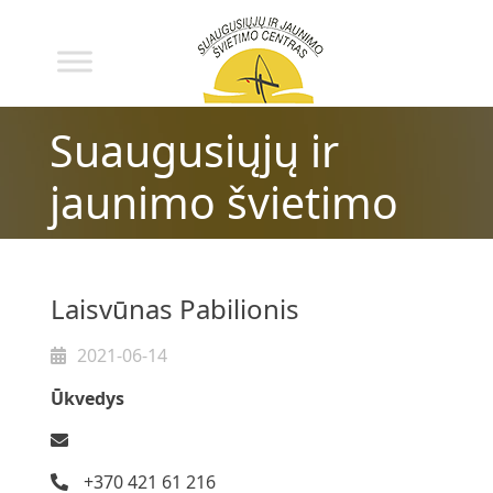
Suaugusiųjų ir
jaunimo švietimo
centras
Laisvūnas Pabilionis
2021-06-14
Ūkvedys
+370 421 61 216