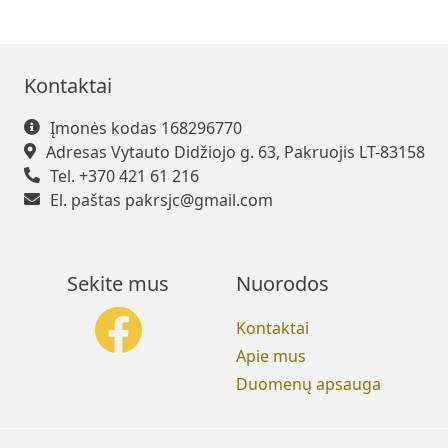
Kontaktai
Įmonės kodas 168296770
Adresas Vytauto Didžiojo g. 63, Pakruojis LT-83158
Tel. +370 421 61 216
El. paštas
pakrsjc@gmail.com
Sekite mus
Nuorodos
Kontaktai
Apie mus
Duomenų apsauga