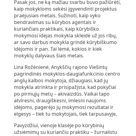
Pasak jos, ne ką mažiau svarbu buvo pažiūrėti,
kaip mokykloms sekėsi įgyvendinti projektus
praėjusiais metais. Sužinoti, kaip vyko
bendravimas su kūrybos agentais ir
kuriančiais praktikais, kaip kūrybiško
mokymosi idėjas mokykla skleidė už jos ribų,
ar savo darbus mokykla grindė kūrybiškumo
idėjomis ir pan. Tai lėmė, kokios ir kiek
mokyklų dalyvaus šiais metais.
Lina Rožėnienė, Anykščių rajono Viešintų
pagrindinės mokyklos-daugiafunkcinio centro
anglų kalbos mokytoja, džiaugiasi, kad jų
mokykla atrinkta ir prisipažįsta, kad pokyčiai
po pirmųjų metų – akivaizdūs. Vaikai tapo
atviresni, draugiškesni, imlesni naujoms
idėjoms, pagerėjo jų mokymosi rezultatai ir
elgesys – tiek tu mokytojais, tiek tarpusavyje.
Pavyzdžiui, vienoje klasėje po kūrybinių
užsiėmimų su kuriančiu praktiku – žurnalistu