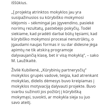
iššūkius.
„Į projektą atrinktos mokyklos jau yra
susipažinusios su kūrybiško mokymosi
idėjomis – sėkmingai jas įgyvendino, pasiekė
norimų rezultatų, pastebėjo pokyčių. Todėl
siekiame, kad pradėti darbai būtų tęsiami, kad
kūrybiško mokymosi procesai nenutrūktų, o
įgaudami naujas formas ir su dar didesne jėga
apimtų ne tik atskirą programoje
dalyvaujančią klasę, bet ir visą mokyklą“, – sako
M. Laužikaitė.
Živilė Kubilienė, „Kūrybinių partnerysčių“
mokyklos grupės vadovė, teigia, kad atrenkant
mokyklas, didelis dėmesys buvo kreipiamas į
mokyklos motyvaciją dalyvauti projekte. Buvo
svarbu sužinoti jos požiūrį į kūrybišką
mokymąsi, suvokti, ar mokykla sieja su juo
savo ateitį.