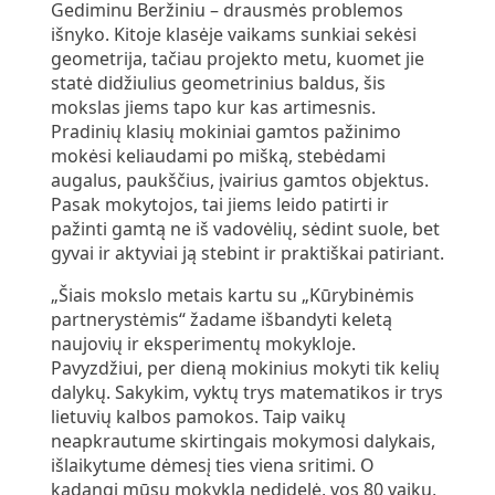
Gediminu Beržiniu – drausmės problemos
išnyko. Kitoje klasėje vaikams sunkiai sekėsi
geometrija, tačiau projekto metu, kuomet jie
statė didžiulius geometrinius baldus, šis
mokslas jiems tapo kur kas artimesnis.
Pradinių klasių mokiniai gamtos pažinimo
mokėsi keliaudami po mišką, stebėdami
augalus, paukščius, įvairius gamtos objektus.
Pasak mokytojos, tai jiems leido patirti ir
pažinti gamtą ne iš vadovėlių, sėdint suole, bet
gyvai ir aktyviai ją stebint ir praktiškai patiriant.
„Šiais mokslo metais kartu su „Kūrybinėmis
partnerystėmis“ žadame išbandyti keletą
naujovių ir eksperimentų mokykloje.
Pavyzdžiui, per dieną mokinius mokyti tik kelių
dalykų. Sakykim, vyktų trys matematikos ir trys
lietuvių kalbos pamokos. Taip vaikų
neapkrautume skirtingais mokymosi dalykais,
išlaikytume dėmesį ties viena sritimi. O
kadangi mūsų mokykla nedidelė, vos 80 vaikų,