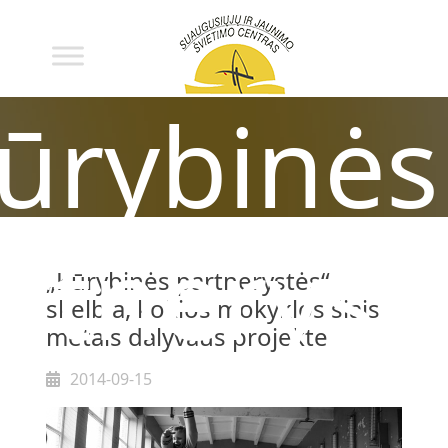
ūrybinės
rtneryst
„Kūrybinės partnerystės“
skelbia, kokios mokyklos šiais
metais dalyvaus projekte
2014-09-15