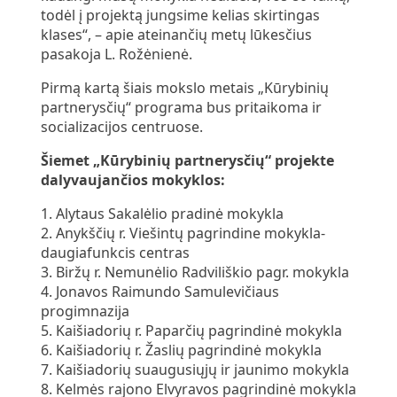
todėl į projektą jungsime kelias skirtingas
klases“, – apie ateinančių metų lūkesčius
pasakoja L. Rožėnienė.
Pirmą kartą šiais mokslo metais „Kūrybinių
partnerysčių“ programa bus pritaikoma ir
socializacijos centruose.
Šiemet „Kūrybinių partnerysčių“ projekte
dalyvaujančios mokyklos:
1. Alytaus Sakalėlio pradinė mokykla
2. Anykščių r. Viešintų pagrindine mokykla-
daugiafunkcis centras
3. Biržų r. Nemunėlio Radviliškio pagr. mokykla
4. Jonavos Raimundo Samulevičiaus
progimnazija
5. Kaišiadorių r. Paparčių pagrindinė mokykla
6. Kaišiadorių r. Žaslių pagrindinė mokykla
7. Kaišiadorių suaugusiųjų ir jaunimo mokykla
8. Kelmės rajono Elvyravos pagrindinė mokykla