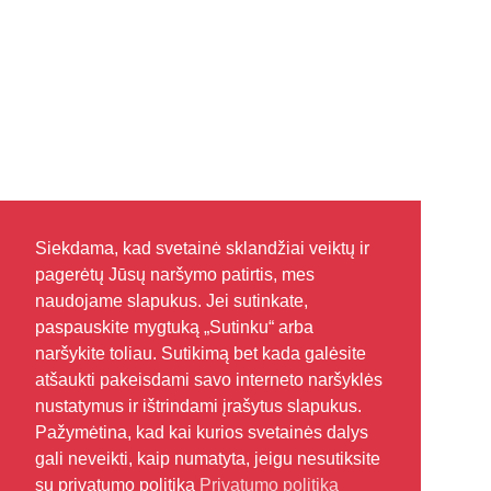
Siekdama, kad svetainė sklandžiai veiktų ir
pagerėtų Jūsų naršymo patirtis, mes
naudojame slapukus. Jei sutinkate,
paspauskite mygtuką „Sutinku“ arba
naršykite toliau. Sutikimą bet kada galėsite
atšaukti pakeisdami savo interneto naršyklės
nustatymus ir ištrindami įrašytus slapukus.
Pažymėtina, kad kai kurios svetainės dalys
gali neveikti, kaip numatyta, jeigu nesutiksite
su privatumo politika
Privatumo politika