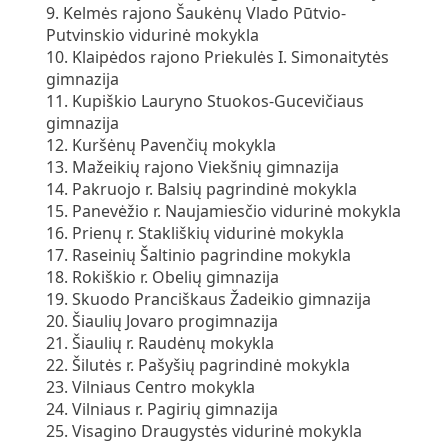
9. Kelmės rajono Šaukėnų Vlado Pūtvio-
Putvinskio vidurinė mokykla
10. Klaipėdos rajono Priekulės I. Simonaitytės
gimnazija
11. Kupiškio Lauryno Stuokos-Gucevičiaus
gimnazija
12. Kuršėnų Pavenčių mokykla
13. Mažeikių rajono Viekšnių gimnazija
14. Pakruojo r. Balsių pagrindinė mokykla
15. Panevėžio r. Naujamiesčio vidurinė mokykla
16. Prienų r. Stakliškių vidurinė mokykla
17. Raseinių Šaltinio pagrindine mokykla
18. Rokiškio r. Obelių gimnazija
19. Skuodo Pranciškaus Žadeikio gimnazija
20. Šiaulių Jovaro progimnazija
21. Šiaulių r. Raudėnų mokykla
22. Šilutės r. Pašyšių pagrindinė mokykla
23. Vilniaus Centro mokykla
24. Vilniaus r. Pagirių gimnazija
25. Visagino Draugystės vidurinė mokykla