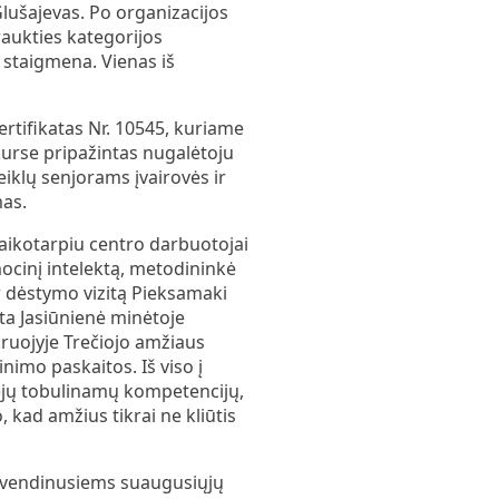
Glušajevas. Po organizacijos
raukties kategorijos
ė staigmena. Vienas iš
rtifikatas Nr. 10545, kuriame
urse pripažintas nugalėtoju
iklų senjorams įvairovės ir
mas.
aikotarpiu centro darbuotojai
ocinį intelektą, metodininkė
r dėstymo vizitą Pieksamaki
ta Jasiūnienė minėtoje
kruojyje Trečiojo amžiaus
nimo paskaitos. Iš viso į
etėjų tobulinamų kompetencijų,
 kad amžius tikrai ne kliūtis
gyvendinusiems suaugusiųjų