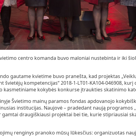
ietimo centro komanda buvo maloniai nustebinta ir iki šiol
ndo gautame kvietime buvo pranešta, kad projektas „Veiklų
nt švietėjų kompetencijas“ 2018-1-LT01-KA104-046908, kurį
 kasmetiniame kokybės konkurse įtraukties skatinimo kate
inyje Švietimo mainų paramos fondas apdovanojo kokybišk
nusias institucijas. Naujovė – pradedant naują programos ,
 gamtai draugiškiausi projektai bei tie, kurie stipriausiai ska
jimų renginys pranoko mūsų lūkesčius: organizuotas naujoj