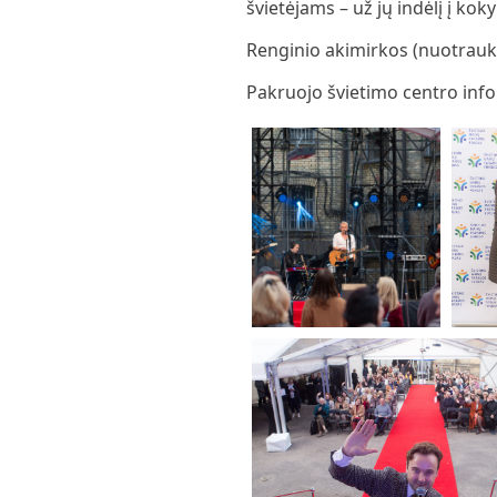
švietėjams – už jų indėlį į ko
Renginio akimirkos (nuotrauk
Pakruojo švietimo centro inf