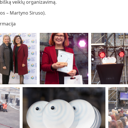
kybišką veiklų organizavimą.
os – Martyno Siruso).
ormacija