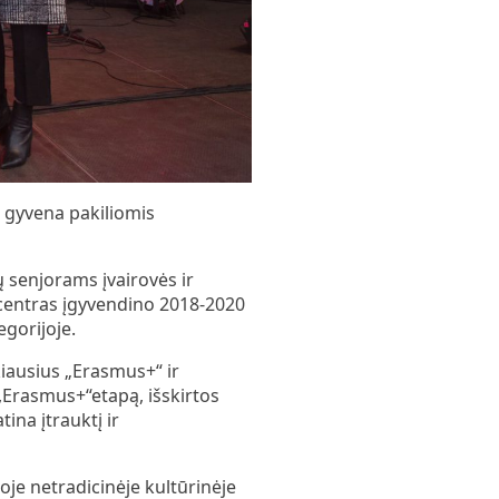
 gyvena pakiliomis
 senjorams įvairovės ir
 centras įgyvendino 2018-2020
gorijoje.
iausius „Erasmus+“ ir
,Erasmus+“etapą, išskirtos
tina įtrauktį ir
e netradicinėje kultūrinėje