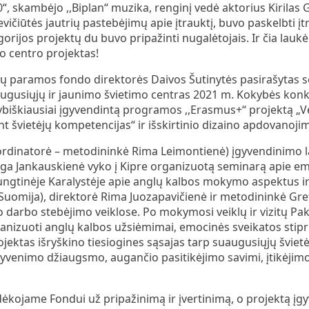
0“, skambėjo ,,Biplan“ muzika, renginį vedė aktorius Kirilas 
evičiūtės jautrių pastebėjimų apie įtrauktį, buvo paskelbti įt
gorijos projektų du buvo pripažinti nugalėtojais. Ir čia lauk
o centro projektas!
nų paramos fondo direktorės Daivos Šutinytės pasirašytas se
ugusiųjų ir jaunimo švietimo centras 2021 m. Kokybės konk
kybiškiausiai įgyvendintą programos ,,Erasmus+“ projektą „Ve
t švietėjų kompetencijas“ ir išskirtinio dizaino apdovanoji
ordinatorė – metodininkė Rima Leimontienė) įgyvendinimo l
nga Jankauskienė vyko į Kipre organizuotą seminarą apie em
ungtinėje Karalystėje apie anglų kalbos mokymo aspektus i
Suomija), direktorė Rima Juozapavičienė ir metodininkė Gre
o darbo stebėjimo veiklose. Po mokymosi veiklų ir vizitų Pa
anizuoti anglų kalbos užsiėmimai, emocinės sveikatos stipri
Projektas išryškino tiesiogines sąsajas tarp suaugusiųjų švi
gyvenimo džiaugsmo, augančio pasitikėjimo savimi, įtikėjimo,
kojame Fondui už pripažinimą ir įvertinimą, o projektą į