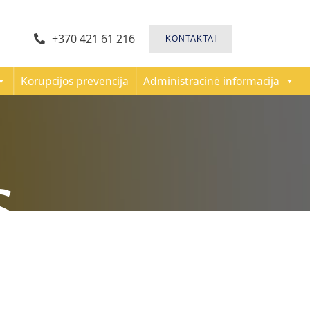
+370 421 61 216
KONTAKTAI
Korupcijos prevencija
Administracinė informacija
s