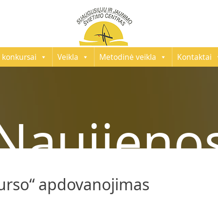
 konkursai
Veikla
Metodinė veikla
Kontaktai
Naujieno
urso“ apdovanojimas