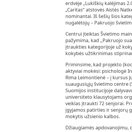
erdvėje „Lukiškių kalėjimas 2.
„Caritas“ atstovės Aistės Natk
nominantai. Iš šešių šios kate
nugalėtojų – Pakruojo švietim
Centrui įteiktas Švietimo mai
pažymima, kad ,,Pakruojo sua
įtraukties kategorijoje už ko
kokybės užtikrinimas stiprinan
Priminsime, kad projekto (ko
aktyviai mokėsi: psichologė I
Rima Leimontienė – į kursus J
suaugusiųjų švietimo centre (
Suomijos institucijoje dalyvav
universiteto klausytojams org
veiklas įtraukti 72 senjorai. 
įgyjamos patirties ir senjorų 
mokytis užsienio kalbos.
Džiaugiamės apdovanojimu, dė