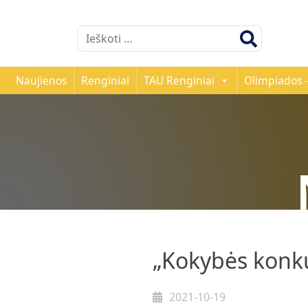
Ieškoti:
Naujienos
Renginiai
TAU Renginiai
Olimpiados -
„Kokybės konk
2021-10-19