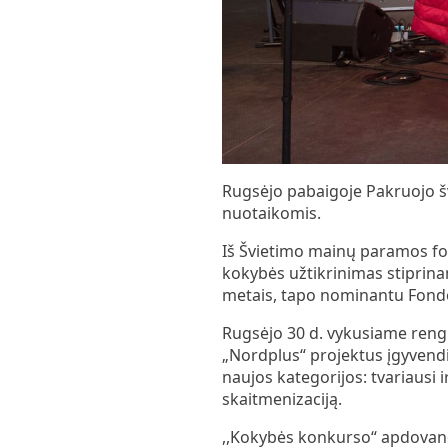
Rugsėjo pabaigoje Pakruojo šv
nuotaikomis.
Iš Švietimo mainų paramos fo
kokybės užtikrinimas stiprina
metais, tapo nominantu Fondo
Rugsėjo 30 d. vykusiame reng
„Nordplus“ projektus įgyvendi
naujos kategorijos: tvariausi ir
skaitmenizaciją.
,,Kokybės konkurso“ apdovano