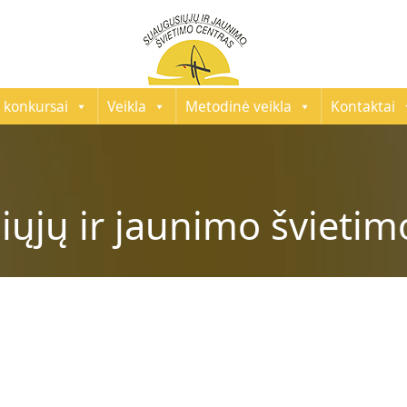
 konkursai
Veikla
Metodinė veikla
Kontaktai
ųjų ir jaunimo švietim