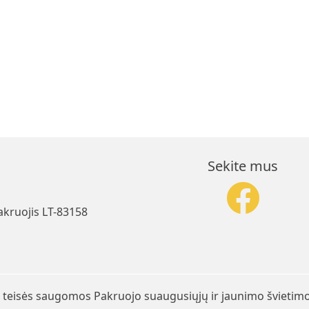
Sekite mus
akruojis LT-83158
 teisės saugomos Pakruojo suaugusiųjų ir jaunimo švietim