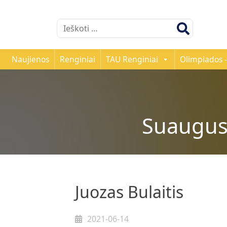
Ieškoti:
Naujienos
Renginiai
TAU Renginiai
Olimpiados -
Suaugusi
Juozas Bulaitis
2021-06-14