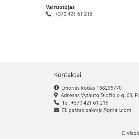
Vairuotojas
+370 421 61 216
Kontaktai
Įmonės kodas 168296770
Adresas Vytauto Didžiojo g. 63, P
Tel. +370 421 61 216
El. paštas
pakrsjc@gmail.com
© Visos