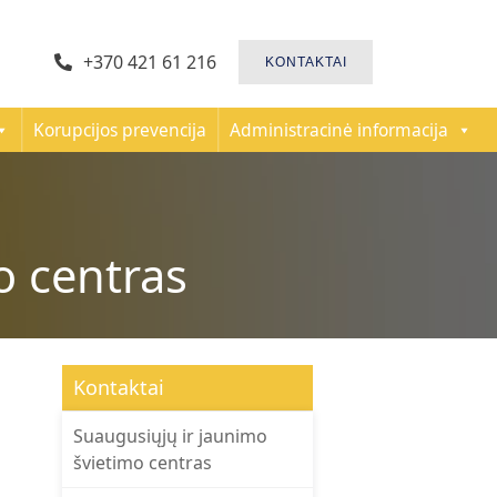
+370 421 61 216
KONTAKTAI
Korupcijos prevencija
Administracinė informacija
o centras
Kontaktai
Suaugusiųjų ir jaunimo
švietimo centras