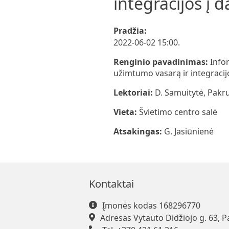
integracijos į 
Pradžia:
2022-06-02 15:00.
Renginio pavadinimas:
Info
užimtumo vasarą ir integracijo
Lektoriai:
D. Samuitytė, Pakru
Vieta:
Švietimo centro salė
Atsakingas:
G. Jasiūnienė
Kontaktai
Įmonės kodas 168296770
Adresas Vytauto Didžiojo g. 63, P