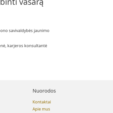
rbinti vasarą
ajono savivaldybės jaunimo
enė, karjeros konsultantė
Nuorodos
Kontaktai
Apie mus