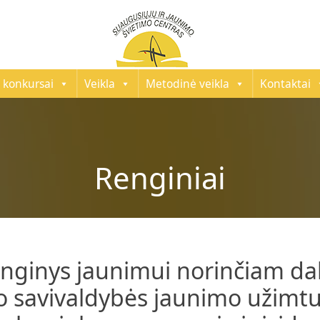
 konkursai
Veikla
Metodinė veikla
Kontaktai
Renginiai
enginys jaunimui norinčiam da
o savivaldybės jaunimo užimtu