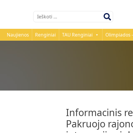
Ieškoti:
Naujienos
Renginiai
TAU Renginiai
Olimpiados -
Informacinis r
Pakruojo rajon