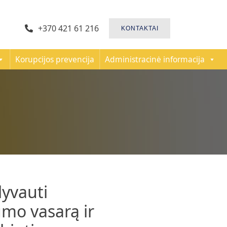
+370 421 61 216
KONTAKTAI
Korupcijos prevencija
Administracinė informacija
lyvauti
mo vasarą ir