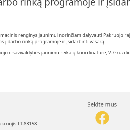
darbo rinką programoje ir įsida
rmacinis renginys jaunimui norinčiam dalyvauti Pakruojo r
s į darbo rinką programoje ir įsidarbinti vasarą
ojo r. savivaldybės jaunimo reikalų koordinatorė, V. Gruzdi
Sekite mus
akruojis LT-83158