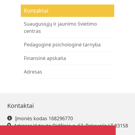
Kontaktai
Suaugusiųjų ir jaunimo švietimo
centras
Pedagoginė psichologinė tarnyba
Finansinė apskaita
Adresas
Kontaktai
Įmonės kodas 168296770
Adresas Vytauto Didžiojo g. 63, Pakruojis LT-83158
Tel. +370 421 61 216