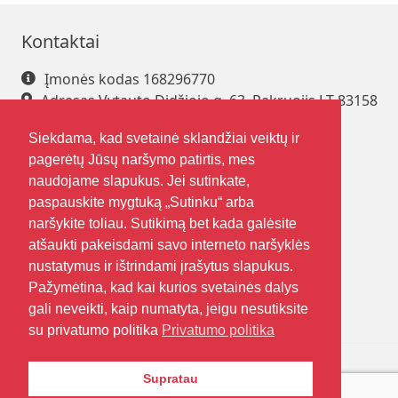
Kontaktai
Įmonės kodas 168296770
Adresas Vytauto Didžiojo g. 63, Pakruojis LT-83158
Tel. +370 421 61 216
Siekdama, kad svetainė sklandžiai veiktų ir
El. paštas
pakrsjc@gmail.com
pagerėtų Jūsų naršymo patirtis, mes
naudojame slapukus. Jei sutinkate,
paspauskite mygtuką „Sutinku“ arba
Sekite mus
Nuorodos
naršykite toliau. Sutikimą bet kada galėsite
atšaukti pakeisdami savo interneto naršyklės
Kontaktai
nustatymus ir ištrindami įrašytus slapukus.
Apie mus
Pažymėtina, kad kai kurios svetainės dalys
Duomenų apsauga
gali neveikti, kaip numatyta, jeigu nesutiksite
su privatumo politika
Privatumo politika
Supratau
© Visos teisės saugomos Pakruojo suaugusiųjų ir