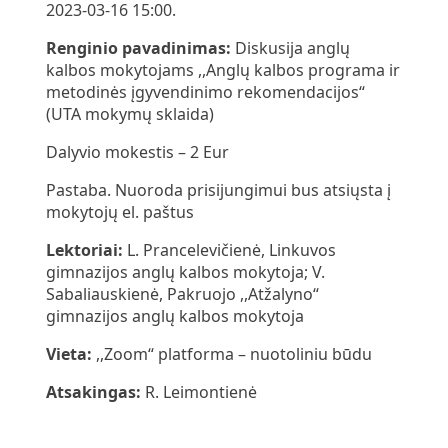
2023-03-16 15:00.
Renginio pavadinimas:
Diskusija anglų
kalbos mokytojams ,,Anglų kalbos programa ir
metodinės įgyvendinimo rekomendacijos“
(UTA mokymų sklaida)
Dalyvio mokestis – 2 Eur
Pastaba. Nuoroda prisijungimui bus atsiųsta į
mokytojų el. paštus
Lektoriai:
L. Prancelevičienė, Linkuvos
gimnazijos anglų kalbos mokytoja; V.
Sabaliauskienė, Pakruojo ,,Atžalyno“
gimnazijos anglų kalbos mokytoja
Vieta:
,,Zoom“ platforma – nuotoliniu būdu
Atsakingas:
R. Leimontienė