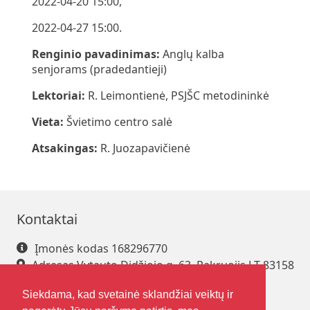
2022-04-20 15:00,
2022-04-27 15:00.
Renginio pavadinimas:
Anglų kalba
senjorams (pradedantieji)
Lektoriai:
R. Leimontienė, PSJŠC metodininkė
Vieta:
Švietimo centro salė
Atsakingas:
R. Juozapavičienė
Kontaktai
Įmonės kodas 168296770
Adresas Vytauto Didžiojo g. 63, Pakruojis LT-83158
Tel. +370 421 61 216
Siekdama, kad svetainė sklandžiai veiktų ir
El. paštas
pakrsjc@gmail.com