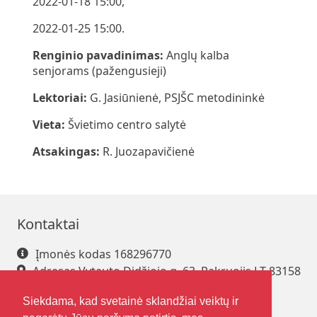
2022-01-18 15:00,
2022-01-25 15:00.
Renginio pavadinimas:
Anglų kalba
senjorams (pažengusieji)
Lektoriai:
G. Jasiūnienė, PSJŠC metodininkė
Vieta:
Švietimo centro salytė
Atsakingas:
R. Juozapavičienė
Kontaktai
Įmonės kodas 168296770
Adresas Vytauto Didžiojo g. 63, Pakruojis LT-83158
Tel. +370 421 61 216
Siekdama, kad svetainė sklandžiai veiktų ir
El. paštas
pakrsjc@gmail.com