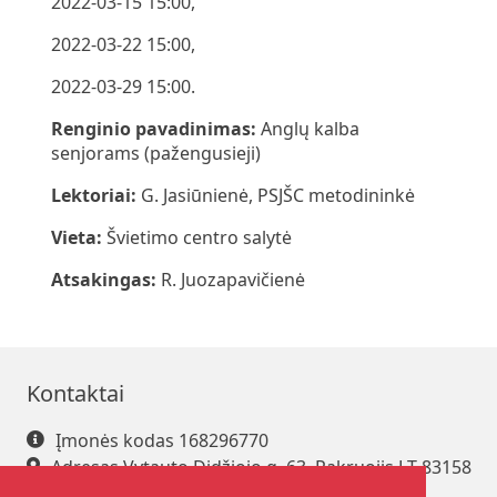
2022-03-15 15:00,
2022-03-22 15:00,
2022-03-29 15:00.
Renginio pavadinimas:
Anglų kalba
senjorams (pažengusieji)
Lektoriai:
G. Jasiūnienė, PSJŠC metodininkė
Vieta:
Švietimo centro salytė
Atsakingas:
R. Juozapavičienė
Kontaktai
Įmonės kodas 168296770
Adresas Vytauto Didžiojo g. 63, Pakruojis LT-83158
Tel. +370 421 61 216