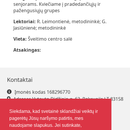
senjorams. Kviečiame į pradedančiųjų ir
pažengusiųjų grupes
Lektoriai:
R. Leimontienė, metodininkė; G.
Jasiūnienė; metodininkė
Vieta:
Šveitimo centro salė
Atsakingas:
Kontaktai
Įmonės kodas 168296770
Adresas Vytauto Didžiojo g. 63, Pakruojis LT-83158
Tel. +370 421 61 216
Siekdama, kad svetainė sklandžiai veiktų ir
El. paštas
pakrsjc@gmail.com
pagerėtų Jūsų naršymo patirtis, mes
naudojame slapukus. Jei sutinkate,