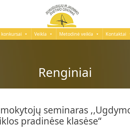
 konkursai
Veikla
Metodinė veikla
Kontaktai
Renginiai
ų mokytojų seminaras ,,Ugdymo
iklos pradinėse klasėse“