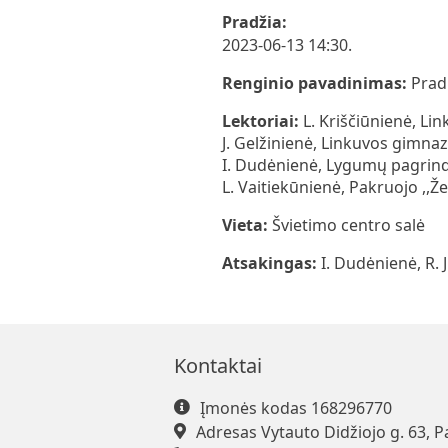
Pradžia:
2023-06-13 14:30.
Renginio pavadinimas:
Prad
Lektoriai:
L. Kriščiūnienė, Li
J. Gelžinienė, Linkuvos gimnazi
I. Dudėnienė, Lygumų pagrindi
L. Vaitiekūnienė, Pakruojo ,
Vieta:
Švietimo centro salė
Atsakingas:
I. Dudėnienė, R.
Kontaktai
Įmonės kodas 168296770
Adresas Vytauto Didžiojo g. 63, P