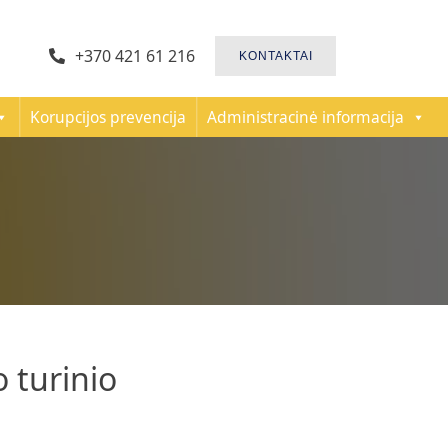
+370 421 61 216
KONTAKTAI
Korupcijos prevencija
Administracinė informacija
 turinio