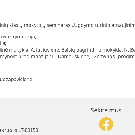
inių klasių mokytojų seminaras ,,Ugdymo turinio atnaujinim
nkuvos gimnazija;
ja;
nė mokykla; A. Juciuvienė, Balsių pagrindinė mokykla; N. Be
,Žemynos“ progimnazija ; D. Damauskienė, ,,Žemynos“ progim
 Juozapavičienė
Sekite mus
akruojis LT-83158