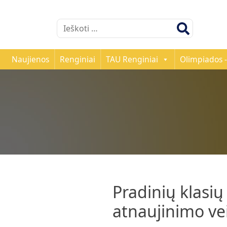
Ieškoti:
Naujienos
Renginiai
TAU Renginiai
Olimpiados -
Pradinių klasi
atnaujinimo ve