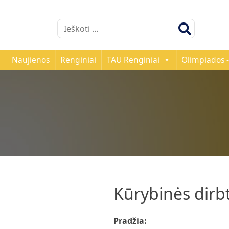
Ieškoti:
Naujienos
Renginiai
TAU Renginiai
Olimpiados -
Kūrybinės dirb
Pradžia: