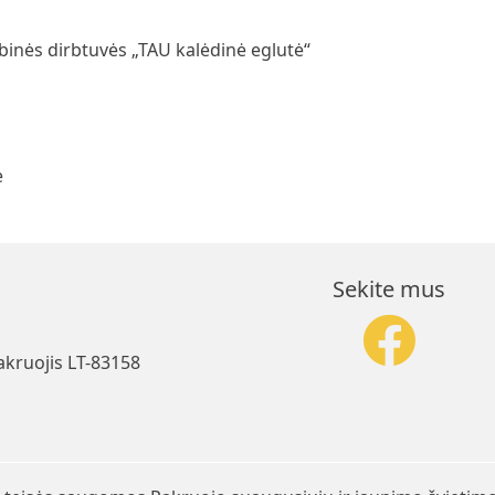
binės dirbtuvės „TAU kalėdinė eglutė“
ė
Sekite mus
akruojis LT-83158