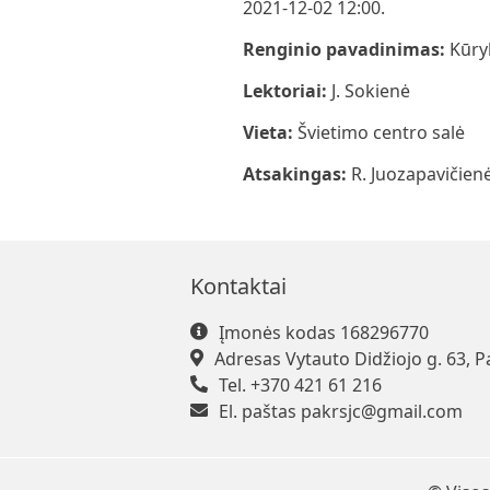
2021-12-02 12:00.
Renginio pavadinimas:
Kūry
Lektoriai:
J. Sokienė
Vieta:
Švietimo centro salė
Atsakingas:
R. Juozapavičien
Kontaktai
Įmonės kodas 168296770
Adresas Vytauto Didžiojo g. 63, P
Tel. +370 421 61 216
El. paštas
pakrsjc@gmail.com