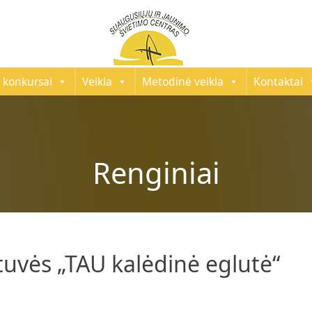
 konkursai
Veikla
Metodinė veikla
Kontaktai
Renginiai
tuvės „TAU kalėdinė eglutė“