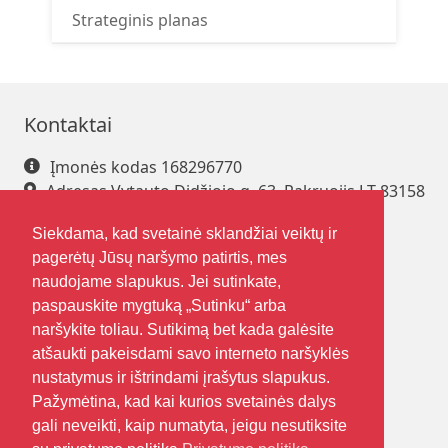
Strateginis planas
Kontaktai
Įmonės kodas 168296770
Adresas Vytauto Didžiojo g. 63, Pakruojis LT-83158
Tel. +370 421 61 216
Siekdama, kad svetainė sklandžiai veiktų ir
El. paštas
pakrsjc@gmail.com
pagerėtų Jūsų naršymo patirtis, mes
naudojame slapukus. Jei sutinkate,
paspauskite mygtuką „Sutinku“ arba
Sekite mus
Nuorodos
naršykite toliau. Sutikimą bet kada galėsite
atšaukti pakeisdami savo interneto naršyklės
Kontaktai
nustatymus ir ištrindami įrašytus slapukus.
Apie mus
Pažymėtina, kad kai kurios svetainės dalys
Duomenų apsauga
gali neveikti, kaip numatyta, jeigu nesutiksite