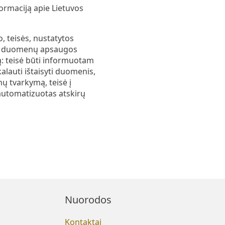
ormaciją apie Lietuvos
 teisės, nustatytos
ns duomenų apsaugos
: teisė būti informuotam
lauti ištaisyti duomenis,
nų tvarkymą, teisė į
automatizuotas atskirų
Nuorodos
Kontaktai