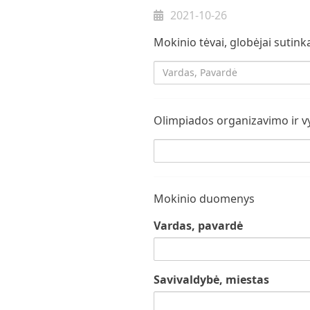
2021-10-26
Mokinio tėvai, globėjai sutin
Vardas_Pavarde
Olimpiados organizavimo ir v
Sutikimas
Mokinio duomenys
Vardas, pavardė
Savivaldybė, miestas