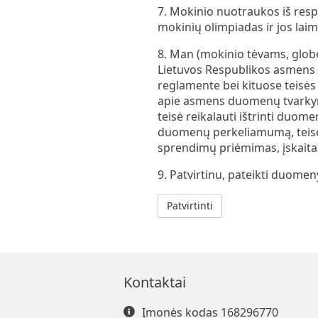
7. Mokinio nuotraukos iš resp
mokinių olimpiadas ir jos laim
8. Man (mokinio tėvams, glob
Lietuvos Respublikos asmen
reglamente bei kituose teis
apie asmens duomenų tvarkymą,
teisė reikalauti ištrinti duome
duomenų perkeliamumą, teisė 
sprendimų priėmimas, įskaitan
9. Patvirtinu, pateikti duomeny
Kontaktai
Įmonės kodas 168296770