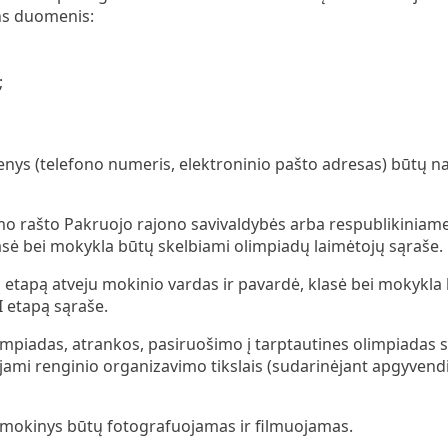
ns duomenis:
;
nys (telefono numeris, elektroninio pašto adresas) būtų n
imo rašto Pakruojo rajono savivaldybės arba respublikiniam
asė bei mokykla būtų skelbiami olimpiadų laimėtojų sąraše.
ą etapą atveju mokinio vardas ir pavardė, klasė bei mokykla 
I etapą sąraše.
limpiadas, atrankos, pasiruošimo į tarptautines olimpiadas 
ami renginio organizavimo tikslais (sudarinėjant apgyvendi
 mokinys būtų fotografuojamas ir filmuojamas.