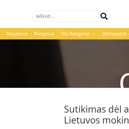
Ieškoti:
Naujienos
Renginiai
TAU Renginiai
Olimpiados -
Sutikimas dėl
Lietuvos mokin