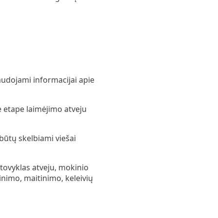
audojami informacijai apie
e etape laimėjimo atveju
būtų skelbiami viešai
stovyklas atveju, mokinio
nimo, maitinimo, keleivių