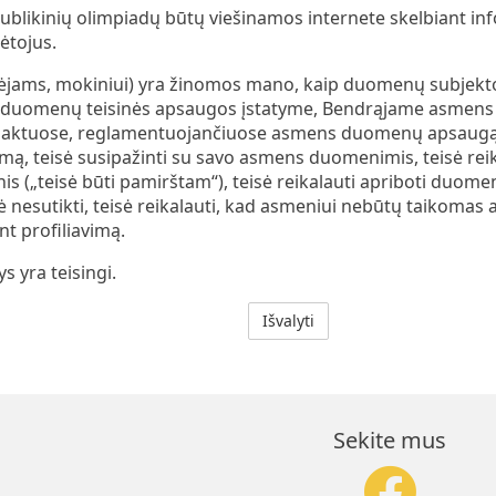
ublikinių olimpiadų būtų viešinamos internete skelbiant inf
ėtojus.
ėjams, mokiniui) yra žinomos mano, kaip duomenų subjekto,
s duomenų teisinės apsaugos įstatyme, Bendrąjame asme
ės aktuose, reglamentuojančiuose asmens duomenų apsaugą
 teisė susipažinti su savo asmens duomenimis, teisė reika
nis („teisė būti pamirštam“), teisė reikalauti apriboti duome
nesutikti, teisė reikalauti, kad asmeniui nebūtų taikomas 
t profiliavimą.
s yra teisingi.
Sekite mus