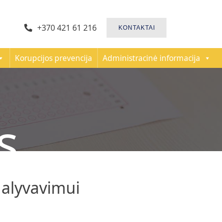
+370 421 61 216
KONTAKTAI
Korupcijos prevencija
Administracinė informacija
s
alyvavimui