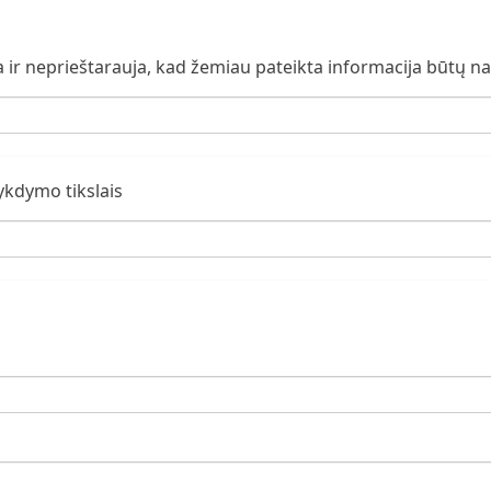
ka ir neprieštarauja, kad žemiau pateikta informacija būtų 
ykdymo tikslais