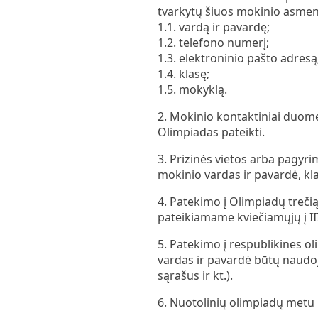
tvarkytų šiuos mokinio asme
1.1. vardą ir pavardę;
1.2. telefono numerį;
1.3. elektroninio pašto adresą
1.4. klasę;
1.5. mokyklą.
2. Mokinio kontaktiniai duome
Olimpiadas pateikti.
3. Prizinės vietos arba pagyr
mokinio vardas ir pavardė, kl
4. Patekimo į Olimpiadų treči
pateikiamame kviečiamųjų į II
5. Patekimo į respublikines o
vardas ir pavardė būtų naudoj
sąrašus ir kt.).
6. Nuotolinių olimpiadų metu