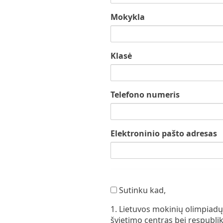
Mokykla
Klasė
Telefono numeris
Elektroninio pašto adresas
Sutinku
Sutinku kad,
kad,
1. Lietuvos mokinių olimpiadų
švietimo centras bei respubli