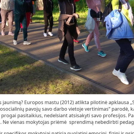
jaunimą? Europos mastu (2012) atlikta pilotinė apklausa „S
osocialinių pavojų savo darbo vietoje vertinimas“ parodė, k
progai pasitaikius, nedelsiant atsisakyti savo profesijos. P
mo. Ne vienas mokytojas priėmė sprendimą nebedirbti pedag
specifikos mokytojai patiria nuolatinį emocinį, fizinį ir psic