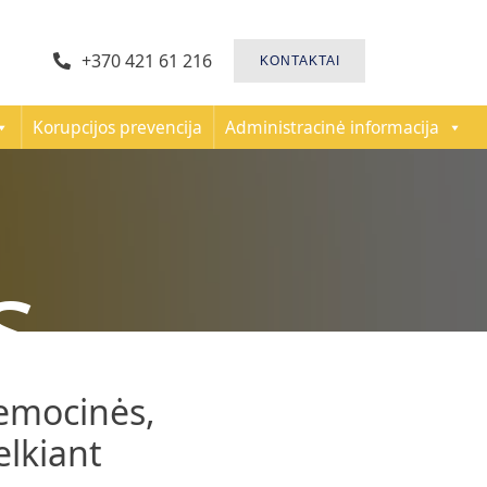
+370 421 61 216
KONTAKTAI
Korupcijos prevencija
Administracinė informacija
s
emocinės,
elkiant