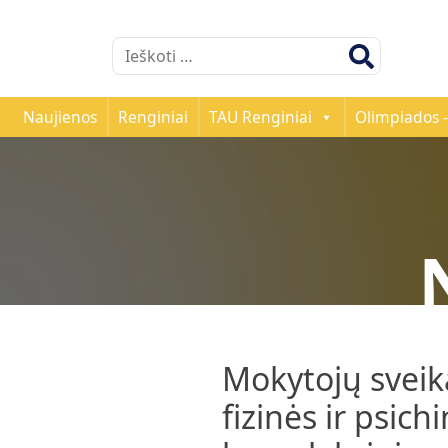
Ieškoti:
Naujienos
Renginiai
TAU Renginiai
Olimpiados -
Mokytojų sveik
fizinės ir psic