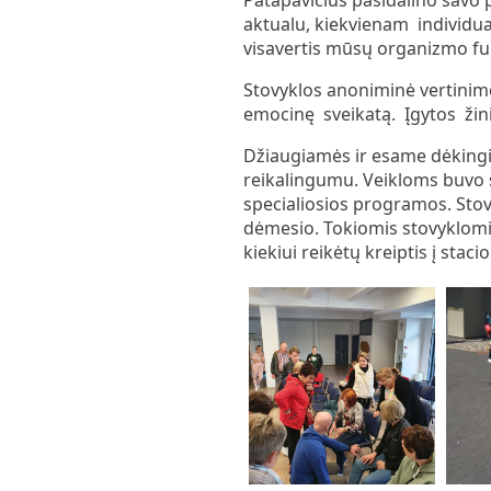
aktualu, kiekvienam individua
visavertis mūsų organizmo f
Stovyklos anoniminė vertinim
emocinę sveikatą. Įgytos ži
Džiaugiamės ir esame dėkingi
reikalingumu. Veikloms buvo 
specialiosios programos. Stovy
dėmesio. Tokiomis stovyklomi
kiekiui reikėtų kreiptis į stac