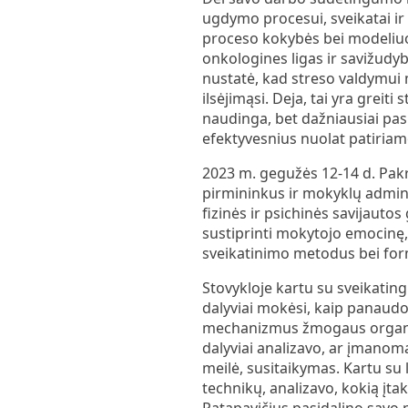
ugdymo procesui, sveikatai ir
proceso kokybės bei modeliuoj
onkologines ligas ir savižudy
nustatė, kad streso valdymui 
ilsėjimąsi. Deja, tai yra greiti
naudinga, bet dažniausiai pas
efektyvesnius nuolat patiriam
2023 m. gegužės 12-14 d. Pakr
pirmininkus ir mokyklų admini
fizinės ir psichinės savijauto
sustiprinti mokytojo emocinę, 
sveikatinimo metodus bei formu
Stovykloje kartu su sveikatin
dalyviai mokėsi, kaip panaudoj
mechanizmus žmogaus organizme
dalyviai analizavo, ar įmanoma
meilė, susitaikymas. Kartu su 
technikų, analizavo, kokią įt
Patapavičius pasidalino savo p