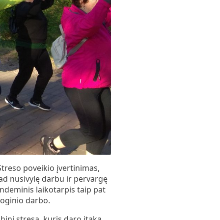
treso poveikio įvertinimas,
ad nusivylę darbu ir pervargę
andeminis laikotarpis taip pat
oginio darbo.
hinį stresą, kuris daro įtaką