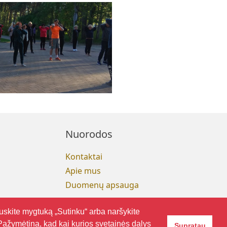
Nuorodos
Kontaktai
Apie mus
Duomenų apsauga
uskite mygtuką „Sutinku“ arba naršykite
 Pažymėtina, kad kai kurios svetainės dalys
Supratau