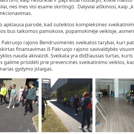
liai, nes mes visi esame skirtingi). Dalyviai aiškinosi, kai
unkcionavimas.
o apklausa parodė, kad suteiktos kompleksines sveikatini
nios bus taikomos pamokose, popamokinėje veikloje, asme
 Pakruojo rajono Bendruomenės sveikatos tarybai, kuri pati
skirtas finansavimas iš Pakruojo rajono savivaldybės visu
klos nauda akivaizdi. Sveikata yra didžiausias turtas, kuris 
s galime prisidėti prie prevencinės sveikatinimo veiklos,
ionarias gydymo įstaigas.