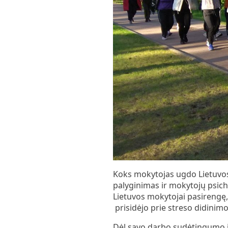
Koks mokytojas ugdo Lietuvos 
palyginimas ir mokytojų psich
Lietuvos mokytojai pasirengę, 
prisidėjo prie streso didini
Dėl savo darbo sudėtingumo ir 