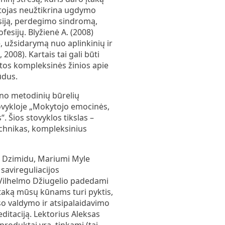
ytojas neužtikrina ugdymo
esiją, perdegimo sindromą,
esijų. Blyžienė A. (2008)
, užsidarymą nuo aplinkinių ir
 2008). Kartais tai gali būti
ktos kompleksinės žinios apie
ūdus.
ono metodinių būrelių
tovykloje „Mokytojo emocinės,
. Šios stovyklos tikslas –
technikas, kompleksinius
nu Dzimidu, Mariumi Myle
savireguliacijos
 Vilhelmo Džiugelio padedami
 įtaką mūsų kūnams turi pyktis,
eso valdymo ir atsipalaidavimo
itaciją. Lektorius Aleksas
 produktai yra tinkami (tai