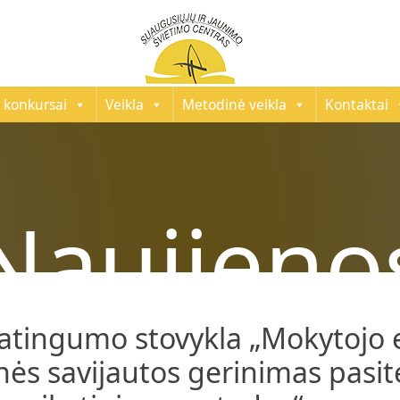
 konkursai
Veikla
Metodinė veikla
Kontaktai
Naujieno
atingumo stovykla „Mokytojo 
hinės savijautos gerinimas pasit