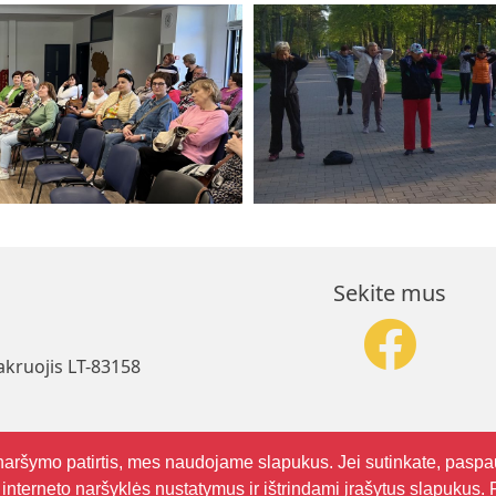
Sekite mus
akruojis LT-83158
naršymo patirtis, mes naudojame slapukus. Jei sutinkate, paspa
 interneto naršyklės nustatymus ir ištrindami įrašytus slapukus.