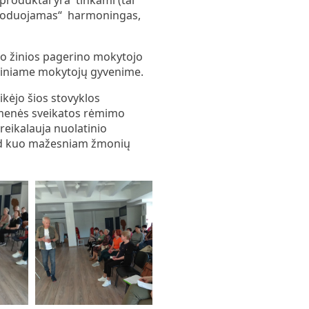
p „koduojamas“ harmoningas,
mo žinios pagerino mokytojo
niniame mokytojų gyvenime.
kėjo šios stovyklos
omenės sveikatos rėmimo
reikalauja nuolatinio
 kad kuo mažesniam žmonių