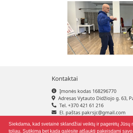
Kontaktai
Įmonės kodas 168296770
Adresas Vytauto Didžiojo g. 63, P
Tel. +370 421 61 216
El. paštas
pakrsjc@gmail.com
Siekdama, kad svetainė sklandžiai veiktų ir pagerėtų Jūsų 
toliau. Sutikimą bet kada galėsite atšaukti pakeisdami savo