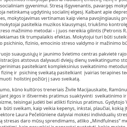
 socialiniam gyvenimui. Stresą išgyvenantis, pavargęs mok
a netinkamą ugdytinių socialinį elgesį. Kalbant apie depr
bes, mokytojavimas vertinamas kaip viena pavojingiausių prof
mokytojai pasitelkia muzikos klausymąsi, triukšmo kontrolę
 streso mažinimo metodai – į juos nereikia gilintis (Petronis R.,
iekiamas tik trumpalaikis efektas. Mokytojui turi būti sutei
o psichinio, fizinio, emocinio streso valdymo ir mažinimo b
uojo suaugusiųjų ir jaunimo švietimo centras pakvietė raj
stracijos atstovus dalyvauti dviejų dienų sveikatingumo s
s gerinimas pasitelkiant kompleksinius sveikatinimo metodus“
fizinę ir psichinę sveikatą pasitelkiant įvairias terapines 
oti holistinį požiūrį į savo sveikatą.
gumo, kūno kultūros treneriais Živile Macijauskaite, Ramū
ant jėgos ir ištvermės pratimus suaktyvinti sveikatinimo ir 
, teisingai judėti bei atlikti fizinius pratimus. Gydytojo
 būti sveikam, kaip veikia kepenys, inkstai, plaučiai, kokią
lektore Laura Pečeliūniene dalyviai mokėsi individualių str
aką stresas daro mūsų sprendimams, atliko „Mindfulness“ med
atirtimi, kaip nesunkiai ir paprastai nustatyti, kokie maisto